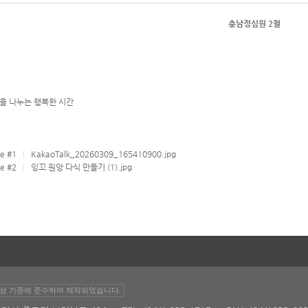
충남정심원 2월
을 나누는 행복한 시간
le #1
|
KakaoTalk_20260309_165410900.jpg
le #2
|
잉꼬 원앙 다식 만들기 (1).jpg
성 기준에 준수하여 제작되었습니다.