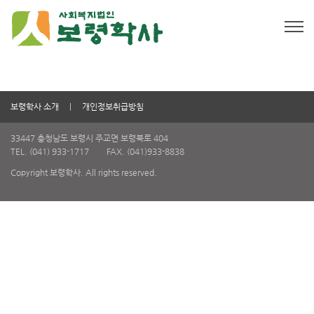
보령학사 소개
개인정보취급방침
33447 충청남도 보령시 주교면 보령북로 404
TEL. (041) 933-1717
FAX. (041)933-8838
Copyright 보령학사. All rights reserved.