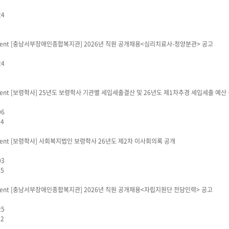
24
3
[충남서부장애인종합복지관]
2026년 직원 공개채용<심리치료사-청양분관> 공고
24
7
[보령학사]
25년도 보령학사 기관별 세입세출결산 및 26년도 제1차추경 세입세출 예산
06
24
[보령학사]
사회복지법인 보령학사 26년도 제2차 이사회의록 공개
03
45
[충남서부장애인종합복지관]
2026년 직원 공개채용<자립지원단 전담인력> 공고
25
22