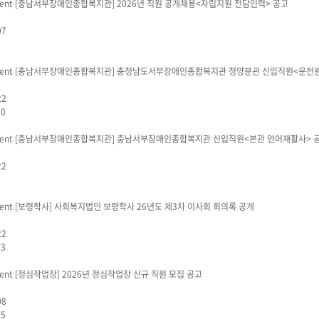
[충남서부장애인종합복지관]
2026년 직원 공개채용<자립지원 전담인력> 공고
07
1
[충남서부장애인종합복지관]
충청남도서부장애인종합복지관 청양분관 신입직원<운전원
22
10
[충남서부장애인종합복지관]
충남서부장애인종합복지관 신입직원<본관 언어재활사> 
22
1
[보령학사]
사회복지법인 보령학사 26년도 제3차 이사회 회의록 공개
22
23
[정심작업장]
2026년 정심작업장 신규 직원 모집 공고
08
55