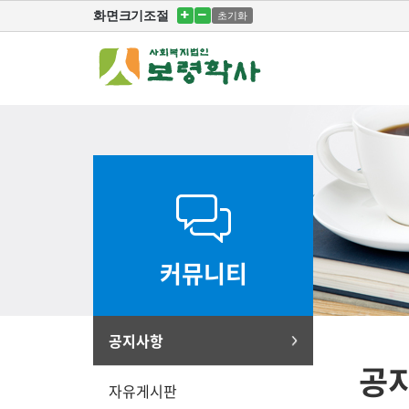
화면크기조절
초기화
커뮤니티
공지사항
공
자유게시판