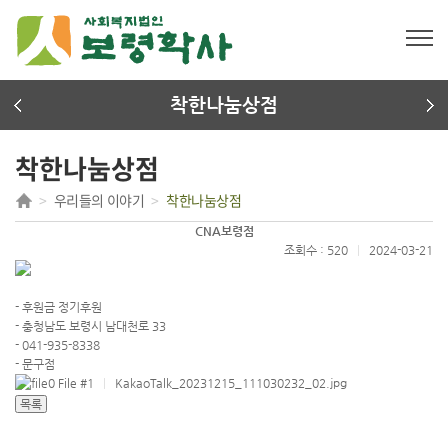
착한나눔상점
착한나눔상점
우리들의 이야기
착한나눔상점
CNA보령점
조회수 : 520
|
2024-03-21
- 후원금 정기후원
- 충청남도 보령시 남대천로 33
- 041-935-8338
- 문구점
File #1
|
KakaoTalk_20231215_111030232_02.jpg