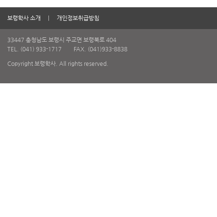
보령학사 소개
개인정보취급방침
33447 충청남도 보령시 주교면 보령북로 404
TEL. (041) 933-1717
FAX. (041)933-8838
Copyright 보령학사. All rights reserved.